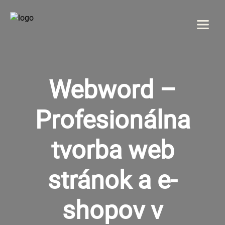
Menu
DOMOV
Webword –
O NÁS
Profesionálna
SLUŽBY
tvorba web
GALÉRIA
stránok a e-
REFERENCIE
shopov v
KONTAKT