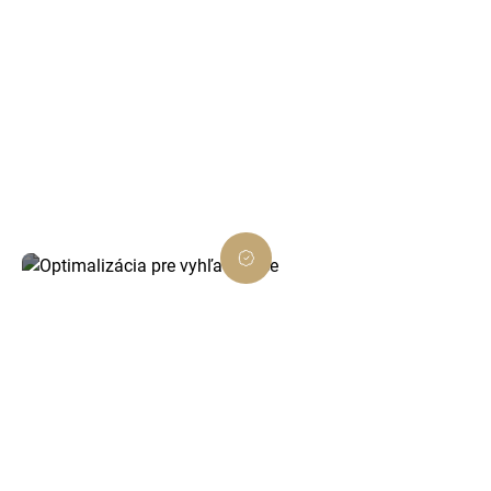
Individuálny prístup
Každý projekt prispôsobíme vašim potrebám a
cieľom, aby ste dosiahli maximálny efekt.
Optimalizácia pre vyhľadávače
Naše weby sú SEO-friendly a pomáhajú vašim
stránkam rásť vo vyhľadávačoch.