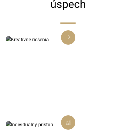
úspech
Kreatívne riešenia
Navrhujeme moderné a efektívne weby, ktoré
zaujmú vašich návštevníkov.